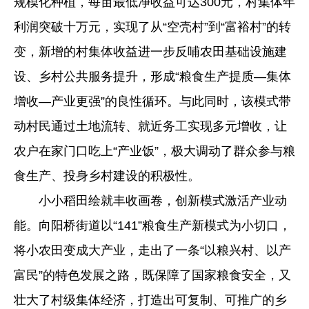
规模化种植，每亩最低净收益可达300元，村集体年
利润突破十万元，实现了从“空壳村”到“富裕村”的转
变，新增的村集体收益进一步反哺农田基础设施建
设、乡村公共服务提升，形成“粮食生产提质—集体
增收—产业更强”的良性循环。与此同时，该模式带
动村民通过土地流转、就近务工实现多元增收，让
农户在家门口吃上“产业饭”，极大调动了群众参与粮
食生产、投身乡村建设的积极性。
小小稻田绘就丰收画卷，创新模式激活产业动
能。向阳桥街道以“141”粮食生产新模式为小切口，
将小农田变成大产业，走出了一条“以粮兴村、以产
富民”的特色发展之路，既保障了国家粮食安全，又
壮大了村级集体经济，打造出可复制、可推广的乡