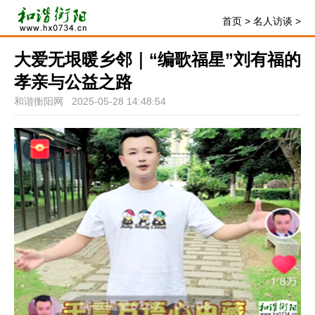
首页
>
名人访谈
>
大爱无垠暖乡邻｜“编歌福星”刘有福的
孝亲与公益之路
和谐衡阳网 2025-05-28 14:48:54