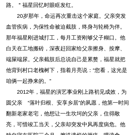
路。＂福星回忆时眼眶发红。
20岁那年，命运再次重击这个家庭。父亲突发
血管疾病，为保性命被迫截肢，终身与轮椅为伴。
那年福星刚进城打工，每月工资刚够父子糊口。他
白天在工地搬砖，深夜赶回家给父亲擦身、按摩、
端屎端尿。父亲截肢后总说自己是累赘，福星就把
他背到村口老槐树下，指着月亮说：“您看，这光是
咱俩一起挣来的。”
2012年，福星的演艺事业刚上路初见成效，为
圆父亲 “落叶归根、安享乡居”的夙愿，他第一时间
翻新老家老宅，他想让一生坎坷的父亲，住得敞
亮，可惜竣工当天，父亲却突发中风再度病危。他