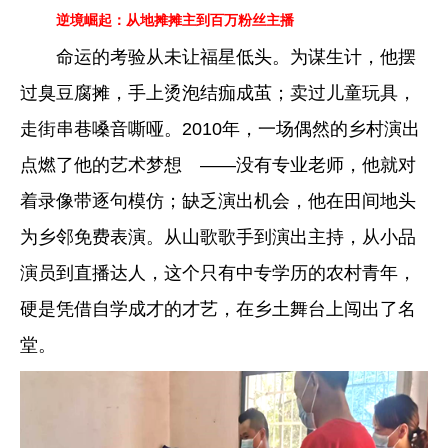
逆境崛起：从地摊摊主到百万粉丝主播
命运的考验从未让福星低头。为谋生计，他摆
过臭豆腐摊，手上烫泡结痂成茧；卖过儿童玩具，
走街串巷嗓音嘶哑。2010年，一场偶然的乡村演出
点燃了他的艺术梦想 ——没有专业老师，他就对
着录像带逐句模仿；缺乏演出机会，他在田间地头
为乡邻免费表演。从山歌歌手到演出主持，从小品
演员到直播达人，这个只有中专学历的农村青年，
硬是凭借自学成才的才艺，在乡土舞台上闯出了名
堂。