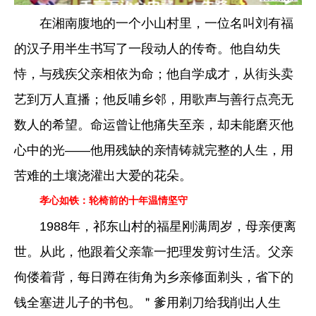
在湘南腹地的一个小山村里，一位名叫刘有福
的汉子用半生书写了一段动人的传奇。他自幼失
恃，与残疾父亲相依为命；他自学成才，从街头卖
艺到万人直播；他反哺乡邻，用歌声与善行点亮无
数人的希望。命运曾让他痛失至亲，却未能磨灭他
心中的光——他用残缺的亲情铸就完整的人生，用
苦难的土壤浇灌出大爱的花朵。
孝心如铁：轮椅前的十年温情坚守
1988年，祁东山村的福星刚满周岁，母亲便离
世。从此，他跟着父亲靠一把理发剪讨生活。父亲
佝偻着背，每日蹲在街角为乡亲修面剃头，省下的
钱全塞进儿子的书包。＂爹用剃刀给我削出人生