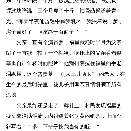
独自守在医院三个月，擦洗溃烂的褥疮、喂流食、
握冰块降温，三个月瘦了十斤，锁骨凸起泛着青
光。“有天半夜他昏迷中喊我乳名，我哭着说，爹，
房子盖好了，咱家终于有面子了。”
父亲一直有个演员梦，福星就耗时半月为父亲
编了一首歌，拍了一个视频。病床上的父亲看着银
幕里自己年轻时的照片，他颤抖着握住福星的手老
泪纵横，这个曾羡慕 “别人三儿两女” 的老人，在
生命的最后时光里，被儿子用孝亲真情填满了所有
遗憾。
父亲最终还是走了。葬礼上，村民发现福星的
枕头套浸满泪渍，内衬缝着张泛黄的纸条，上面歪
斜写着：＂爹，下辈子换我当你的腿。＂