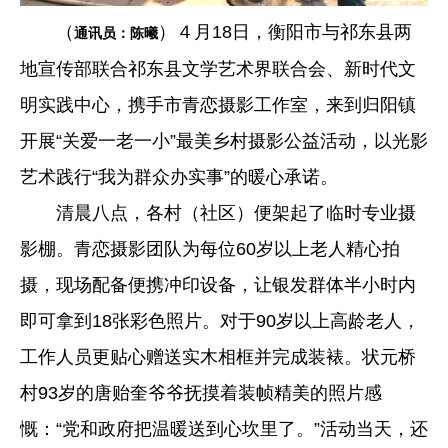
（
）４月18日，衡阳市与祁东县两
通讯员：陈曦
地宣传部联合祁东县文学艺术界联合会、新时代文
明实践中心，携手市青恋摄影工作室，来到归阳镇
开展“关爱一老一小”最美乡村摄影公益活动，以光影
艺术践行“我为群众办实事”的暖心承诺。
清晨八点，各村（社区）便架起了临时专业摄
影棚。青恋摄影团队为每位60岁以上老人精心拍
摄，现场配备便携冲印设备，让银发群体半小时内
即可拿到18张彩色照片。对于90岁以上高龄老人，
工作人员更贴心赠送实木相框并完成装裱。状元桥
村93岁的唐贻奎爷爷抚摸着装帧精美的照片感
慨：“党和政府把温暖送到心坎里了。”活动当天，还