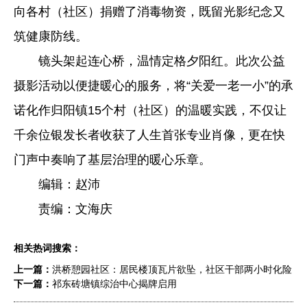
向各村（社区）捐赠了消毒物资，既留光影纪念又
筑健康防线。
镜头架起连心桥，温情定格夕阳红。此次公益
摄影活动以便捷暖心的服务，将“关爱一老一小”的承
诺化作归阳镇15个村（社区）的温暖实践，不仅让
千余位银发长者收获了人生首张专业肖像，更在快
门声中奏响了基层治理的暖心乐章。
编辑：赵沛
责编：文海庆
相关热词搜索：
上一篇：
洪桥憩园社区：居民楼顶瓦片欲坠，社区干部两小时化险
下一篇：
祁东砖塘镇综治中心揭牌启用