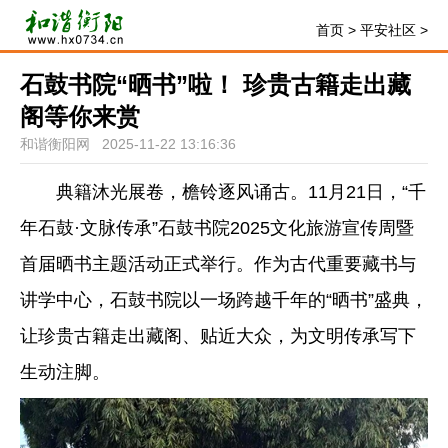
首页
>
平安社区
>
石鼓书院“晒书”啦！ 珍贵古籍走出藏
阁等你来赏
和谐衡阳网 2025-11-22 13:16:36
典籍沐光展卷，檐铃逐风诵古。11月21日，“千
年石鼓·文脉传承”石鼓书院2025文化旅游宣传周暨
首届晒书主题活动正式举行。作为古代重要藏书与
讲学中心，石鼓书院以一场跨越千年的“晒书”盛典，
让珍贵古籍走出藏阁、贴近大众，为文明传承写下
生动注脚。