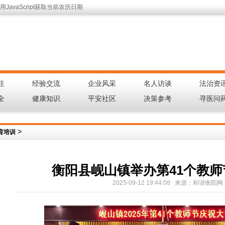
JavaScript获取当前农历日期
注
经验交流
企业风采
名人访谈
法治资
|
|
|
|
全
健康知识
平安社区
决策参考
寻医问
|
|
|
|
>
育培训
衡阳县岘山镇举办第41个教
2025-09-12 19:44:08 来源：和谐衡阳