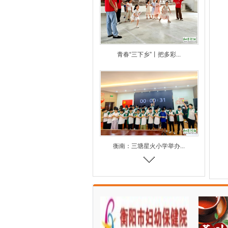
青春“三下乡”丨把多彩...
衡南：三塘星火小学举办...