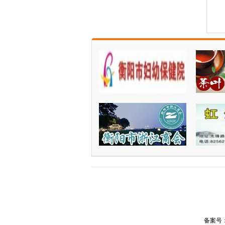
衡阳市十五中：“音乐里...
衡南县向阳桥街道：清明...
衡南县斗山桥水库管理所...
备案号