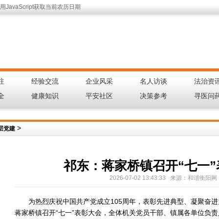
JavaScript获取当前农历日期
注
经验交流
企业风采
名人访谈
法治资
|
|
|
|
全
健康知识
平安社区
决策参考
寻医问
|
|
|
|
>
层党建
祁东：蒋家桥镇召开“七一
2026-07-02 13:43:33 来源：和谐衡阳
为热烈庆祝中国共产党成立105周年，表彰先进典型、凝聚奋进
蒋家桥镇召开“七一”表彰大会，全体机关党员干部、镇属各单位负