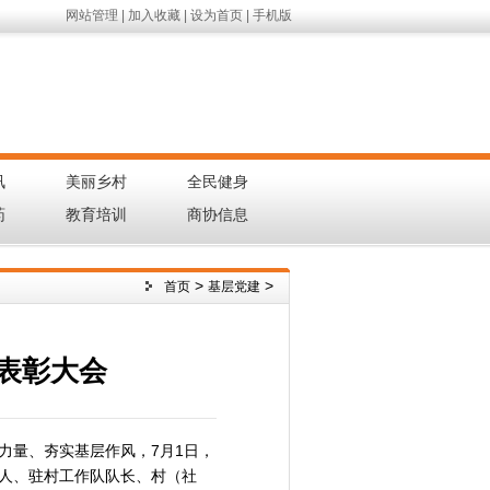
网站管理
|
加入收藏
|
设为首页
|
手机版
讯
美丽乡村
全民健身
|
|
|
药
教育培训
商协信息
|
|
|
>
>
首页
基层党建
”表彰大会
网
力量、夯实基层作风，7月1日，
责人、驻村工作队队长、村（社