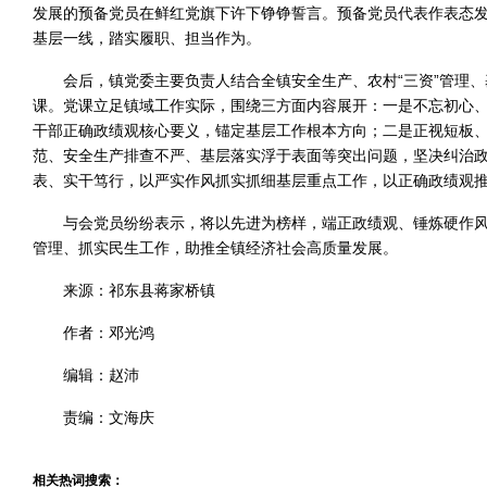
发展的预备党员在鲜红党旗下许下铮铮誓言。预备党员代表作表态
基层一线，踏实履职、担当作为。
会后，镇党委主要负责人结合全镇安全生产、农村“三资”管理
课。党课立足镇域工作实际，围绕三方面内容展开：一是不忘初心
干部正确政绩观核心要义，锚定基层工作根本方向；二是正视短板
范、安全生产排查不严、基层落实浮于表面等突出问题，坚决纠治
表、实干笃行，以严实作风抓实抓细基层重点工作，以正确政绩观
与会党员纷纷表示，将以先进为榜样，端正政绩观、锤炼硬作
管理、抓实民生工作，助推全镇经济社会高质量发展。
来源：祁东县蒋家桥镇
作者：邓光鸿
编辑：赵沛
责编：文海庆
相关热词搜索：