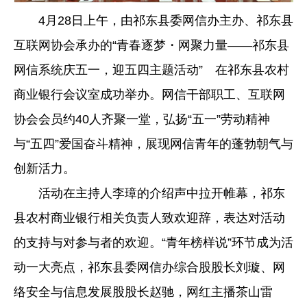
4月28日上午，由祁东县委网信办主办、祁东县
互联网协会承办的“青春逐梦・网聚力量——祁东县
网信系统庆五一，迎五四主题活动” 在祁东县农村
商业银行会议室成功举办。网信干部职工、互联网
协会会员约40人齐聚一堂，弘扬“五一”劳动精神
与“五四”爱国奋斗精神，展现网信青年的蓬勃朝气与
创新活力。
活动在主持人李璋的介绍声中拉开帷幕，祁东
县农村商业银行相关负责人致欢迎辞，表达对活动
的支持与对参与者的欢迎。“青年榜样说”环节成为活
动一大亮点，祁东县委网信办综合股股长刘璇、网
络安全与信息发展股股长赵驰，网红主播茶山雷