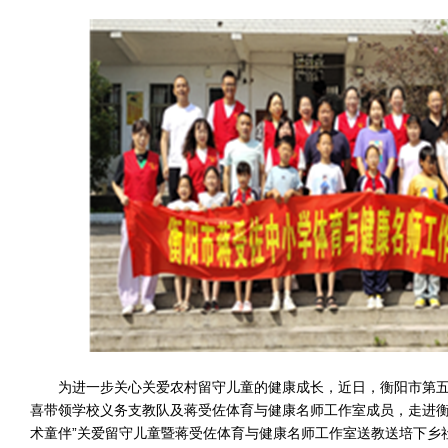
为进一步关心关爱农村留守儿童的健康成长，近日，衡阳市第
喜带领学校义务支教队及蒋受佐体育与健康名师工作室成员，走进衡
术童伴”关爱留守儿童暨蒋受佐体育与健康名师工作室送教送培下乡