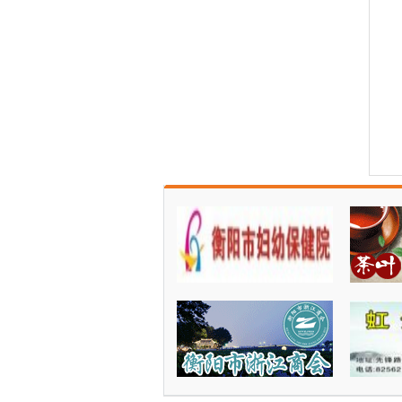
衡南九中举行阳志刚、唐...
衡南咸塘：小手包出大温...