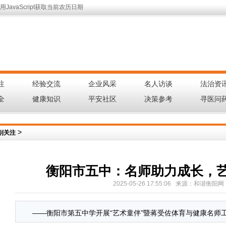
JavaScript获取当前农历日期
注
经验交流
企业风采
名人访谈
法治资
|
|
|
|
全
健康知识
平安社区
决策参考
寻医问
|
|
|
|
>
别关注
衡阳市五中：名师助力成长，
2025-05-26 17:55:06 来源：和谐衡阳
——衡阳市第五中学开展“艺术童伴”暨蒋受佐体育与健康名师