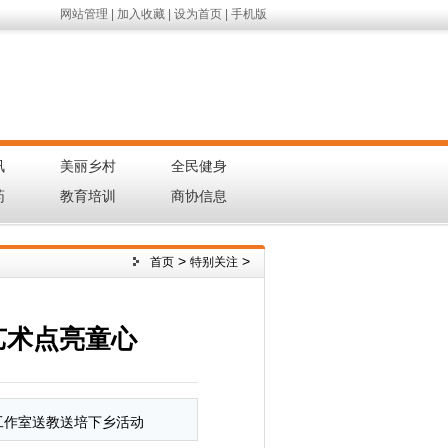
网站管理
|
加入收藏
|
设为首页
|
手机版
讯
美丽乡村
全民健身
|
|
|
药
教育培训
商协信息
|
|
|
>
>
首页
特别关注
艺术点亮童心
网
工作室送教送培下乡活动