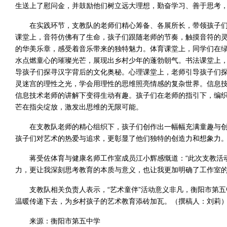
生送上了慰问金，并鼓励他们树立远大理想，勤奋学习、善于思考
在实践环节，支教队的老师们精心筹备、各展所长，带领孩子
课堂上，音符仿佛有了生命，孩子们跟随老师的节奏，触摸音符的
的华美乐章，感受着音乐带来的独特魅力。体育课堂上，同学们在
水点燃童心的璀璨光芒，展现出乡村少年的蓬勃朝气。书法课堂上
导孩子们探寻汉字背后的文化奥秘。心理课堂上，老师引导孩子们
灵迷宫的理性之光，学会用理性的思维照亮情感的复杂世界。信息
信息技术老师的讲解下变得生动有趣。孩子们在老师的指引下，编
芒在指尖绽放，激发出思维的无限可能。
在支教队老师的精心组织下，孩子们创作出一幅幅充满童趣与
孩子们对艺术的热爱与追求，更彰显了他们独特的创造力和想象力
蒋受佐体育与健康名师工作室成员江小辉感慨道：“此次支教活
力，更让我深刻思考教育的本质与意义，也让我更加明确了工作室的
支教队相关负责人表示，“艺术童伴”活动意义非凡，衡阳市第
温暖传递下去，为乡村孩子的艺术教育添砖加瓦。（撰稿人：刘莉
来源：衡阳市第五中学