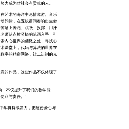
，努力成为对社会有贡献的人。
们在艺术的海洋中尽情遨游。音乐
灵动韵律，在五线谱间奏响出生命
绿茵场上奔跑、跳跃、投掷，用汗
，老师从点横竖捺的笔画入手，引
探索内心世界的幽微之处，寻找心
技术课堂上，代码与算法的世界在
织数字的精密网络，让二进制的光
创意的作品，这些作品不仅体现了
。
动，不仅提升了我们的教学能
使命与责任。”
五中学将持续发力，把这份爱心与
）