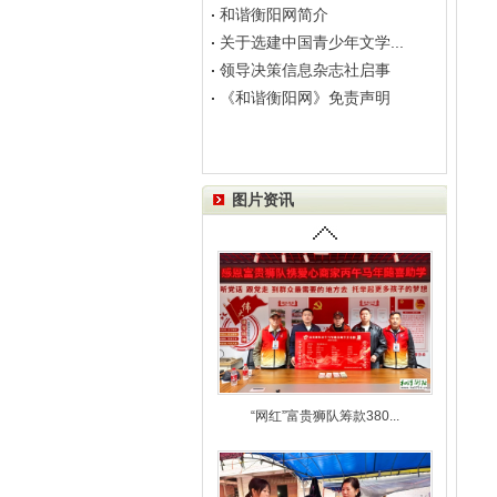
和谐衡阳网简介
关于选建中国青少年文学...
领导决策信息杂志社启事
《和谐衡阳网》免责声明
图片资讯
“网红”富贵狮队筹款380...