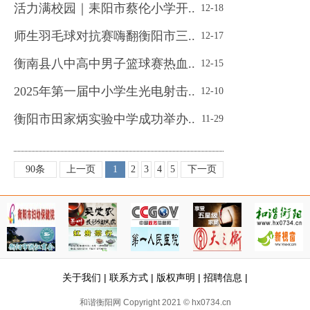
活力满校园｜耒阳市蔡伦小学开..
12-18
师生羽毛球对抗赛嗨翻衡阳市三..
12-17
衡南县八中高中男子篮球赛热血..
12-15
2025年第一届中小学生光电射击..
12-10
衡阳市田家炳实验中学成功举办..
11-29
90条
上一页
1
2
3
4
5
下一页
关于我们
|
联系方式
|
版权声明
|
招聘信息
|
和谐衡阳网 Copyright 2021 © hx0734.cn