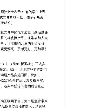
师孙女士表示：“有的学生上课
新式文具价格不低，孩子们热衷于
康成长。”
曾就文具中的化学质量问题做过课
芳香的橡皮擦产品，通常会加入大
口中，可能影响儿童的生长发育，
外观更漂亮、手感更好、更加吸引
20）》（简称“新国标”）正式实
出限定。据此，各地市场监管部门
些问题产品实施召回。比如，
422万余件产品，涉及橡皮擦、
酯、游离甲醛等有害物质含量超
多为互联网平台，为市场监管带来
产品质量监督抽查情况，结果显