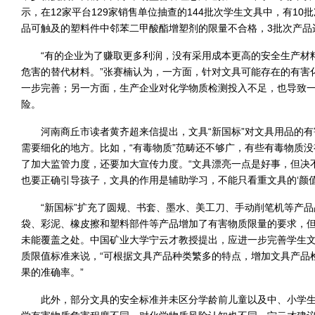
示，在12家平台129家销售单位抽查的144批次学生文具中，有10
品可触及的塑料件中邻苯二甲酸酯增塑剂的限量不合格，3批次产品
“有的企业为了赚取更多利润，没有采用成本更高的安全生产材
危害的替代材料。”张赛楠认为，一方面，针对文具可能存在的有害
一步完善；另一方面，生产企业对化学物质检测投入不足，也导致
险。
河南商丘市读者黄齐超来信提出，文具“新国标”对文具用品的
需要细化的地方。比如，“有毒物质”范畴还不够广，有些有毒物质
了加大监管力度，还要加大宣传力度。“文具漂亮一点是好事，但决
也要正确引导孩子，文具的作用是辅助学习，不能只看重文具的‘颜值
“新国标”扩充了圆规、书套、墨水、美工刀、手动削笔机等产
袋、彩泥、橡皮擦和塑料部件等产品增加了有害物质限量的要求，
未能覆盖之处。中国矿业大学宁云才教授提出，应进一步完善学生
质限值标准来说，“可根据文具产品种类繁多的特点，增加文具产品
果的准确率。”
此外，部分文具的安全标准并未区分学龄前儿童以及中、小学