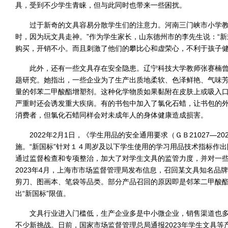
具，受到不少学生青睐，但与此同时也带来一些困扰。
过于新奇的文具容易分散学生们的注意力。河南三门峡市小学教
时，因为玩文具走神。”作为学生家长，山东德州市的李先生说：“
购买，开销不小。而且刺激了他们的攀比心和虚荣心，不利于孩子健
此外，还有一些文具存在安全隐患。辽宁科技大学教师张赛楠
题研究。她指出，一些企业为了生产出质地柔软、色泽鲜艳、气味
量的邻苯二甲酸酯增塑剂。这种化学物质如果黏附在皮肤上或吸入
严重时还会诱发重大疾病。有的书包中加入了氯化石蜡，让书包的
消费者，但氯化石蜡同样会对未成年人的身体健康造成损害。
2022年2月1日，《学生用品的安全通用要求（ＧＢ21027—20
施。“新国标”针对１４周岁及以下学生使用的学习用品技术指标作
通过监督检查和专项整治，加大了对学生文具的监管力度，并对一
2023年4月，上海市市场监督管理局发布信息，召回某文具知名品牌
剪刀、图画本、笔袋等品类。部分产品召回的原因即是邻苯二甲酸
出“新国标”限值。
文具行业进入门槛低，生产企业多是中小微企业，销售渠道也
不少新挑战。日前，国家市场监督管理总局通报2023年学生文具等