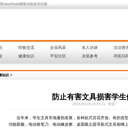
JavaScript获取当前农历日期
注
经验交流
企业风采
名人访谈
法治资
|
|
|
|
全
健康知识
平安社区
决策参考
寻医问
|
|
|
|
>
康知识
防止有害文具损害学生
2024-03-16 15:55:21 来源：
近年来，学生文具市场蓬勃发展，各种款式百花齐放。有的造
功能新颖，电动卷笔刀、电动橡皮擦、桌面吸尘器等新式文具相继