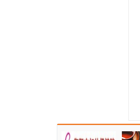
中高考在即——衡南疾控...
每天喝多少葡萄酒才能抵...
胡萝卜6种吃法堪比良药