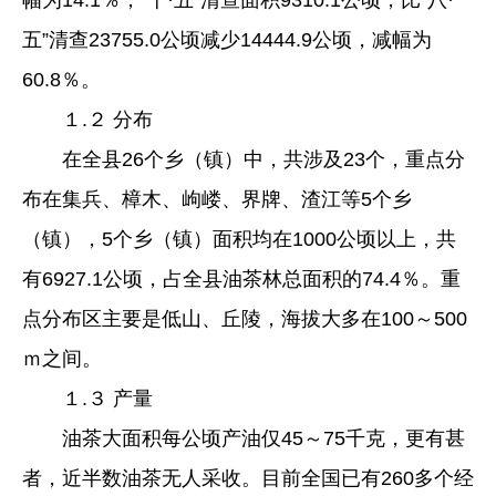
幅为14.1％；“十·五”清查面积9310.1公顷，比“八·
五”清查23755.0公顷减少14444.9公顷，减幅为
60.8％。
１.２ 分布
在全县26个乡（镇）中，共涉及23个，重点分
布在集兵、樟木、岣嵝、界牌、渣江等5个乡
（镇），5个乡（镇）面积均在1000公顷以上，共
有6927.1公顷，占全县油茶林总面积的74.4％。重
点分布区主要是低山、丘陵，海拔大多在100～500
ｍ之间。
１.３ 产量
油茶大面积每公顷产油仅45～75千克，更有甚
者，近半数油茶无人采收。目前全国已有260多个经