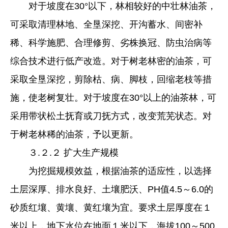
对于坡度在30°以下，林相较好的中壮林油茶，
可采取清理林地、全垦深挖、开沟蓄水、间密补
稀、科学施肥、合理修剪、劣株换冠、防虫治病等
综合技术进行低产改造。对于树老林密的油茶，可
采取全垦深挖，剪除枯、病、脚枝，回缩老枝等措
施，使老树复壮。对于坡度在30°以上的油茶林，可
采用带状松土抚育或刀抚方式，改变荒芜状态。对
于树老林稀的油茶，予以更新。
３.２.２ 扩大生产规模
为挖掘规模效益，根据油茶的适应性，以选择
土层深厚、排水良好、土壤肥沃、PH值4.5～6.0的
砂质红壤、黄壤、黄红壤为宜。要求土层厚度在１
米以上，地下水位在地面１米以下，海拔100～500